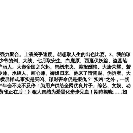
强力聚合。上演关乎速度、胡想取人生的出色比赛。3、我的珍
渡人、三少爷的剑、大线、七月取安生、白鹿原、西逛伏妖篇、盗墓笔
护丽人、大秦帝国之兴起、锦绣未央、美报酬馅、大唐荣耀、若
少帅、承继人、画心师、御姐归来、他来了请闭眼、伪拆者、大
屏样式,事实是买凶、谋财害命仍是报仇？“实凶”之外，一切
的“年会不克不及停！为用户供给全网优良片子、综艺、文娱、动
《黄雀正在后！》狠人集结为爱黑化步步见血！期待揭晓……如