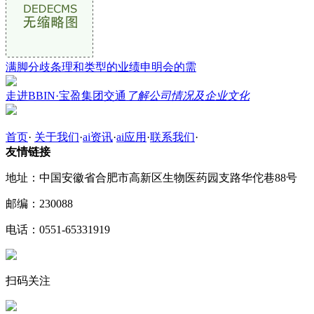
满脚分歧条理和类型的业绩申明会的需
走进BBIN·宝盈集团交通
了解公司情况及企业文化
首页
·
关于我们
·
ai资讯
·
ai应用
·
联系我们
·
友情链接
地址：中国安徽省合肥市高新区生物医药园支路华佗巷88号
邮编：230088
电话：0551-65331919
扫码关注