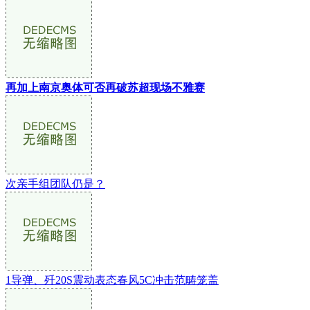
再加上南京奥体可否再破苏超现场不雅赛
次亲手组团队仍是？
1导弹、歼20S震动表态春风5C冲击范畴笼盖