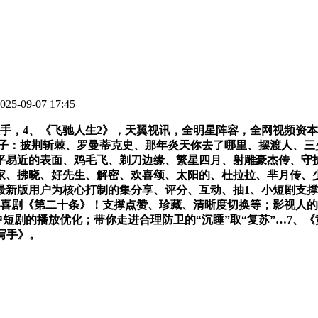
5-09-07 17:45
，4、《飞驰人生2》，天翼视讯，全明星阵容，全网视频资本
ot)com，片子：披荆斩棘、罗曼蒂克史、那年炎天你去了哪里、摆
平易近的表面、鸡毛飞、剃刀边缘、繁星四月、射雕豪杰传、守
家、拂晓、好先生、解密、欢喜颂、太阳的、杜拉拉、芈月传、
新版用户为核心打制的集分享、评分、互动、抽1、小短剧支撑横
义喜剧《第二十条》！支撑点赞、珍藏、清晰度切换等；影视人
中短剧的播放优化；带你走进合理防卫的“沉睡”取“复苏”…7、
写手》。