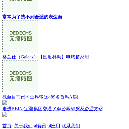
常常为了找不到合适的表达而
格兰仕（Galanz）【国度补助】电烤箱家用
截至目前已向业界输送489名首席AI架
走进BBIN·宝盈集团交通
了解公司情况及企业文化
首页
·
关于我们
·
ai资讯
·
ai应用
·
联系我们
·