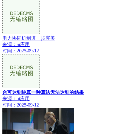
电力协同机制进一步完美
来源：ai应用
时间：2025-09-12
合可达到纯真一种算法无法达到的结果
来源：ai应用
时间：2025-09-12