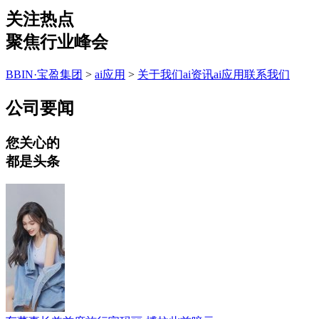
关注热点
聚焦行业峰会
BBIN·宝盈集团
>
ai应用
>
关于我们
ai资讯
ai应用
联系我们
公司要闻
您关心的
都是头条