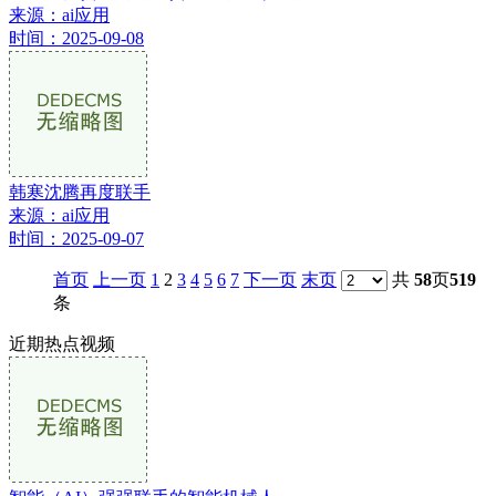
来源：ai应用
时间：2025-09-08
韩寒沈腾再度联手
来源：ai应用
时间：2025-09-07
首页
上一页
1
2
3
4
5
6
7
下一页
末页
共
58
页
519
条
近期热点视频