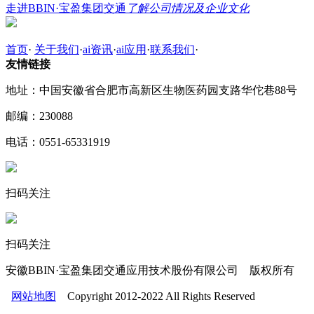
走进BBIN·宝盈集团交通
了解公司情况及企业文化
首页
·
关于我们
·
ai资讯
·
ai应用
·
联系我们
·
友情链接
地址：中国安徽省合肥市高新区生物医药园支路华佗巷88号
邮编：230088
电话：0551-65331919
扫码关注
扫码关注
安徽BBIN·宝盈集团交通应用技术股份有限公司 版权所有
网站地图
Copyright 2012-2022 All Rights Reserved