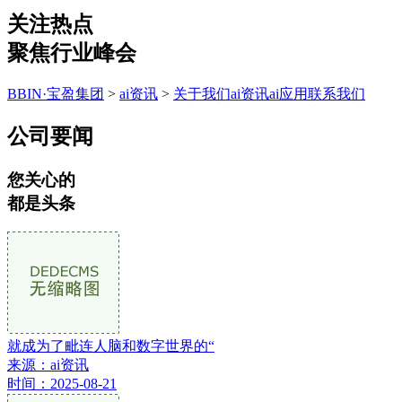
关注热点
聚焦行业峰会
BBIN·宝盈集团
>
ai资讯
>
关于我们
ai资讯
ai应用
联系我们
公司要闻
您关心的
都是头条
就成为了毗连人脑和数字世界的“
来源：ai资讯
时间：2025-08-21